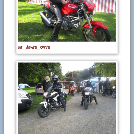
35_Jahre_097a