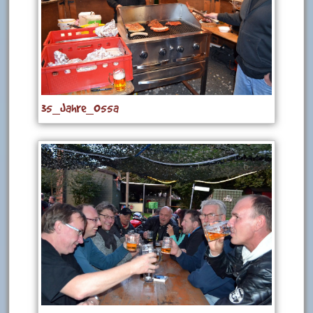
35_Jahre_055a