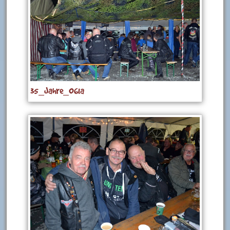
35_Jahre_061a