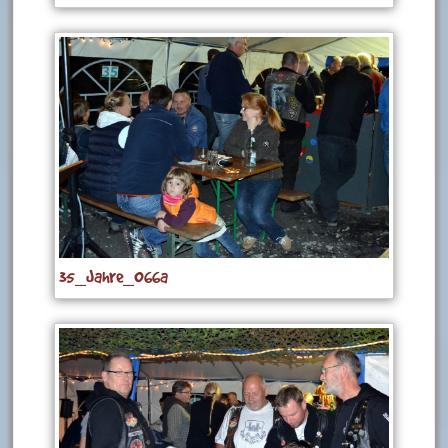
35_Jahre_066a