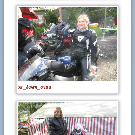
35_Jahre_098a