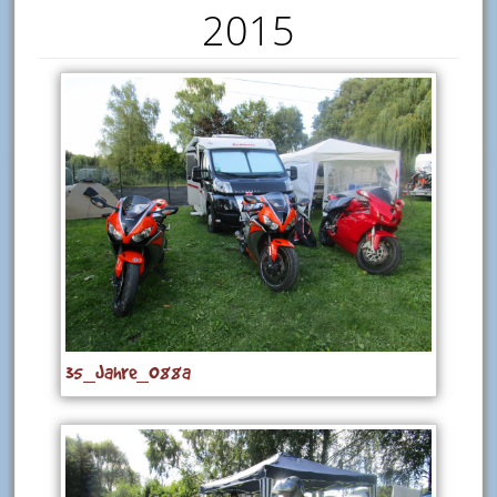
2015
35_Jahre_088a