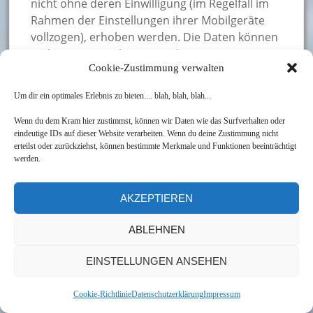
nicht ohne deren Einwilligung (im Regelfall im
Rahmen der Einstellungen ihrer Mobilgeräte
vollzogen), erhoben werden. Die Daten können
in den USA verarbeitet werden.
Cookie-Zustimmung verwalten
Datenschutzerklärung:
https://www.google.com/policies/privacy/
, Opt-
Um dir ein optimales Erlebnis zu bieten.... blah, blah, blah...
Out:
https://adssettings.google.com/authenticated
.
Wenn du dem Kram hier zustimmst, können wir Daten wie das Surfverhalten oder
eindeutige IDs auf dieser Website verarbeiten. Wenn du deine Zustimmung nicht
erteilst oder zurückziehst, können bestimmte Merkmale und Funktionen beeinträchtigt
OpenStreetMap
werden.
Wir binden die Landkarten des Dienstes
„OpenStreetMap“ ein
AKZEPTIEREN
(
https://www.openstreetmap.de
), die auf
Grundlage der Open Data Commons Open
ABLEHNEN
Database Lizenz (ODbL) durch die
EINSTELLUNGEN ANSEHEN
OpenStreetMap Foundation (OSMF) angeboten
werden. Datenschutzerklärung:
Cookie-Richtlinie
Datenschutzerklärung
Impressum
https://wiki.openstreetmap.org/wiki/Privacy_Po