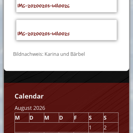
IMG-20200203-WA0026
IMG-20200203-WA0025
Bildnachweis: Karina und Bärbel
Calendar
August 2026
M
D
M
D
F
S
S
1
2